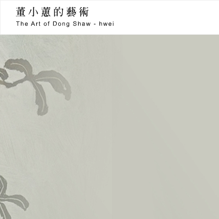
董小蕙的藝術