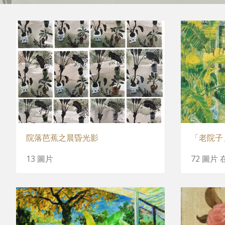
院落芭蕉之晨昏光影
「老院子
13 圖片
72 圖片