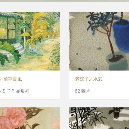
」前期畫風
老院子之水彩
 在 5 子作品集裡
62 圖片